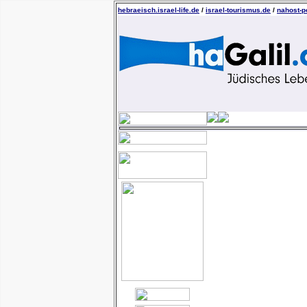
hebraeisch.israel-life.de
/
israel-tourismus.de
/
nahost-po