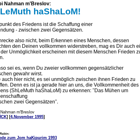
i Nahman m'Breslov:
LeMuth haShaLoM!
punkt des Friedens ist die Schaffung einer
indung - zwischen zwei Gegensätzen.
hrecke also nicht, beim Erkennen eines Menschen, dessen
chten den Deinen vollkommen widerstreben, mag es Dir auch e
 der Unmöglichkeit erscheinen mit diesem Menschen Frieden z
n.
so sei es, wenn Du zweier vollkommen gegensätzlicher
chen gewahr wirst.
 auch hier nicht, es sei unmöglich zwischen ihnen Frieden zu
fen. Denn es ist ja gerade hier an uns, die Vollkommenheit des
dens (ShLeMuth haShaLoM) zu erkennen:
''Das Mühen um
denschaffung
ischen zwei Gegensätzen''.
 Nahman m'Breslov
ÜCK
] [
4.November 1995
]
Rabin:
Rede zum
Jom haKipurim 1993