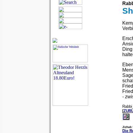
Rabb
Sh
Kern
Verb
Ersc
Ansi
Ding
halte
Eben
Mens
Sage
schaf
Frie
Frie
- zw
Rabbi
[
ZUR
Jizhak 
Die 