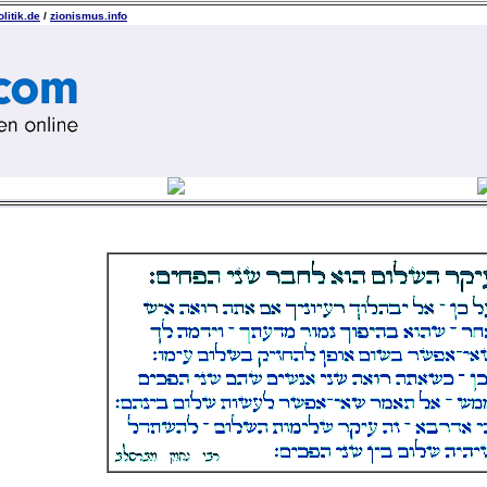
litik.de
/
zionismus.info