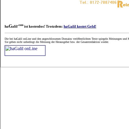
.com
G
ha
alil
ist kostenlos! Trotzdem:
haGalil kostet Geld!
Die bei haGalil onLine und den angeschlossenen Domains veröffentlichten Texte spiegeln Meinungen und K
Sie geben nicht unbedingt die Meinung der Herausgeber bzw. der Gesamtredaktion wieder.