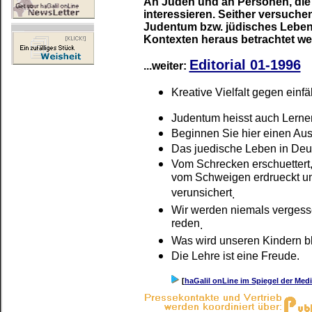
An Juden und an Personen, die
interessieren. Seither versuchen
Judentum bzw. jüdisches Leben
Kontexten heraus betrachtet we
Editorial 01-1996
...weiter:
Kreative Vielfalt gegen einfä
Judentum heisst auch Lerne
Beginnen Sie hier einen Aus
Das juedische Leben in Deu
Vom Schrecken erschuettert
vom Schweigen erdrueckt u
verunsichert
.
Wir werden niemals vergess
reden
.
Was wird unseren Kindern b
Die Lehre ist eine Freude
.
[
haGalil onLine im Spiegel der Med