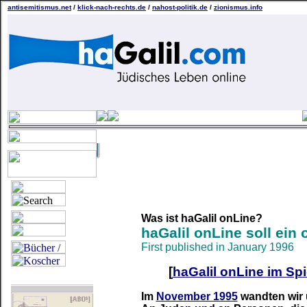
antisemitismus.net
/
klick-nach-rechts.de
/
nahost-politik.de
/
zionismus.info
Was ist haGalil onLine?
haGalil onLine soll ein 
First published in January 1996
[
haGalil onLine im Sp
Im
November 1995
wandten wir 