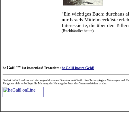
"Ein wichtiges Buch: durchaus als
nur Israels Mittelmeerküste erle
Interessierte, die über den Telle
(Buchhändler heute)
.com
G
ha
alil
ist kostenlos! Trotzdem:
haGalil kostet Geld!
Die bei haGalil onLine und den angeschlossenen Domains veröffentlichten Texte spiegeln Meinungen und Ken
Sie geben nicht unbedingt die Meinung der Herausgeber bzw. der Gesamtredaktion wieder.