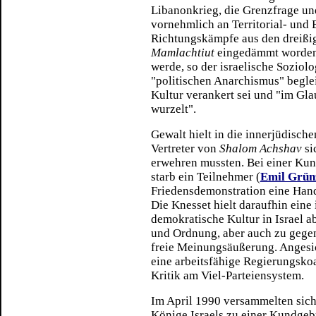
Libanonkrieg, die Grenzfrage un
vornehmlich an Territorial- und 
Richtungskämpfe aus den dreißige
Mamlachtiut
eingedämmt worden 
werde, so der israelische Soziol
"politischen Anarchismus" begleit
Kultur verankert sei und "im Gl
wurzelt".
Gewalt hielt in die innerjüdisch
Vertreter von
Shalom Achshav
si
erwehren mussten. Bei einer Ku
starb ein Teilnehmer (
Emil Grün
Friedensdemonstration eine Hand
Die Knesset hielt daraufhin eine
demokratische Kultur in Israel 
und Ordnung, aber auch zu gegen
freie Meinungsäußerung. Angesi
eine arbeitsfähige Regierungskoa
Kritik am Viel-Parteiensystem.
Im April 1990 versammelten sic
Könige Israels zu einer Kundgeb