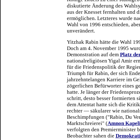
diskutierte Änderung des Wahlsys
aus der Knesset fernhalten und d
ermöglichen. Letzteres wurde na
Wahl von 1996 entschieden, aber
unverändert.
Yitzhak Rabin hätte die Wahl 1
Doch am 4. November 1995 wurde
Demonstration auf dem
Platz de
nationalreligiösen Yigal Amir e
für die Friedenspolitik der Regie
Triumph für Rabin, der sich Ende
jahrzehntelangen Karriere im Gei
zögerlichen Befürworter eines g
hatte. Je länger der Friedensproz
schritt, desto besser formierten 
dem Attentat hatte sich die Krit
rechter — säkularer wie nationalr
Beschimpfungen ("Rabin, Du Verrät
Marktschreierei" (
Amnon Kapel
verfolgten den Premierminister bi
Beobachter sahen die
Demokrati