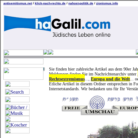
antisemitismus.net
/
klick-nach-rechts.de
/
nahost-politik.de
/
zionismus.info
Sie finden hier zahlreiche Artikel aus dem 90er J
Meldungen finden Sie im Nachrichtenarchiv unter
Rechtsextremismus
...,
Europa und die Welt
... 
Etliche Artikel in diesem Ordner entsprechen in F
Internetstandards. Wir bedanken uns für Ihr Verstä