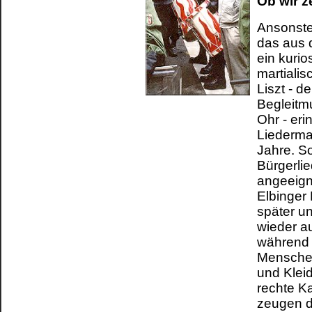
Ob wir z
Ansonste
das aus 
ein kuri
martiali
Liszt - d
Begleitm
Ohr - eri
Liederma
Jahre. S
Bürgerlie
angeeign
Elbinger
später u
wieder 
während i
Menschen
und Kleid
rechte K
zeugen d