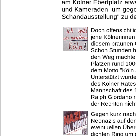
am Kölner Ebertplatz et
und Kameraden, um gegen
Schandausstellung" zu d
Doch offensichtl
jene Kölnerinnen
diesem braunen G
Schon Stunden b
den Weg machte,
Plätzen rund 10
dem Motto "Köln s
Unterstützt wurde
des Kölner Rates
Mannschaft des 1.
Ralph Giordano r
der Rechten nic
Gegen kurz nach 
Neonazis auf de
eventuellen Überg
dichten Ring um 