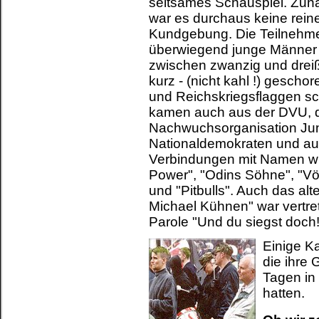
seltsames Schauspiel. Zun
war es durchaus keine rei
Kundgebung. Die Teilnehme
überwiegend junge Männer 
zwischen zwanzig und dreiß
kurz - (nicht kahl !) gesch
und Reichskriegsflaggen s
kamen auch aus der DVU, 
Nachwuchsorganisation Ju
Nationaldemokraten und a
Verbindungen mit Namen wi
Power", "Odins Söhne", "Vö
und "Pitbulls". Auch das a
Michael Kühnen" war vertret
Parole "Und du siegst doch!
Einige K
die ihre 
Tagen in 
hatten.