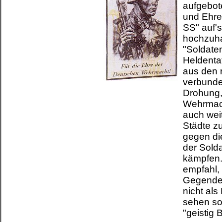
aufgebo
und Ehre
SS" auf'
hochzuha
"Soldate
Heldentat
aus den 
verbunde
Drohung,
Wehrmac
auch weit
Städte z
gegen di
der Sold
kämpfen.
empfahl, 
Gegende
nicht als
sehen so
"geistig 