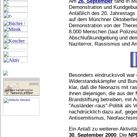
Am
26. September
fand in Mü
Demonstration und Kundgebu
Anläßlich des 20. Jahrestag
auf dem Münchner Oktoberfes
Demonstration von der There
8.000 Menschen (laut Polizei
Abschlußkundgebung und dem
Naziterror, Rassismus und A
Besonders eindrucksvoll war 
Widerstandskämpfer und Bun
klar, daß die Neonazis mit ra
ihnen diejenigen, die aus der 
Brandstiftung betreiben, mit
"Ausländer-raus"-Politik als V
nachdrücklich dazu auf, geg
Antisemitismus, Neofaschismu
Ein Anlaß zu weiteren Aktivitä
30. September 2000
: Die
NP