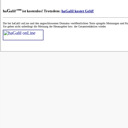
.com
G
ha
alil
ist kostenlos! Trotzdem:
haGalil kostet Geld!
Die bei haGalil onLine und den angeschlossenen Domains veröffentlichten Texte spiegeln Meinungen und Ken
Sie geben nicht unbedingt die Meinung der Herausgeber bzw. der Gesamtredaktion wieder.